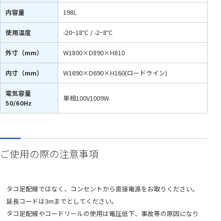
内容量
198L
使用温度
-20~18℃ / -2~8℃
外寸（mm）
W1800×D890×H810
内寸（mm）
W1690×D690×H160(ロードライン)
電気容量
単相100V1009W
50/60Hz
ご使用の際の注意事項
タコ足配線ではなく、コンセントから直接電源をお取りください。
延長コードは3mまでとしてください。
タコ足配線やコードリールの使用は電圧低下、事故等の原因になり