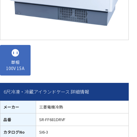
単相
100V 15A
6尺冷凍・冷蔵アイランドケース 詳細情報
メーカー
三菱電機冷熱
品番
SR-FF681DRVF
カタログNo
SI6-3