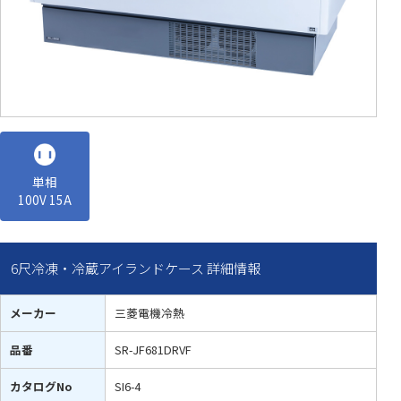
単相
100V 15A
6尺冷凍・冷蔵アイランドケース 詳細情報
メーカー
三菱電機冷熱
品番
SR-JF681DRVF
カタログNo
SI6-4