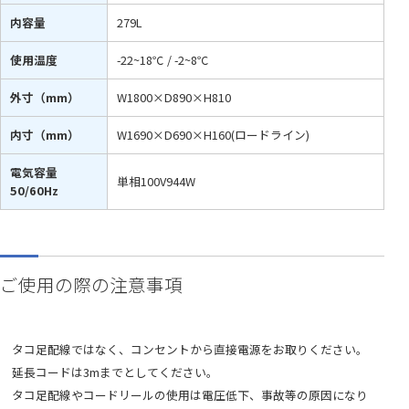
内容量
279L
使用温度
-22~18℃ / -2~8℃
外寸（mm）
W1800×D890×H810
内寸（mm）
W1690×D690×H160(ロードライン)
電気容量
単相100V944W
50/60Hz
ご使用の際の注意事項
タコ足配線ではなく、コンセントから直接電源をお取りください。
延長コードは3mまでとしてください。
タコ足配線やコードリールの使用は電圧低下、事故等の原因になり