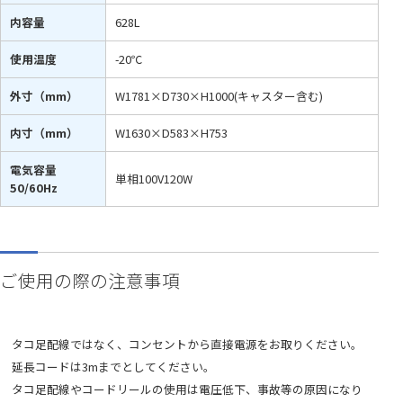
内容量
628L
使用温度
-20℃
外寸（mm）
W1781×D730×H1000(キャスター含む)
内寸（mm）
W1630×D583×H753
電気容量
単相100V120W
50/60Hz
ご使用の際の注意事項
タコ足配線ではなく、コンセントから直接電源をお取りください。
延長コードは3mまでとしてください。
タコ足配線やコードリールの使用は電圧低下、事故等の原因になり